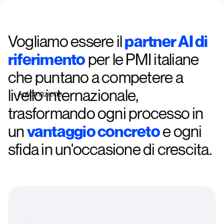
Rayo
Vogliamo essere il
partner AI di
riferimento
per le PMI italiane
che puntano a competere a
livello internazionale,
Automazione
trasformando ogni processo in
un
vantaggio concreto
e ogni
sfida in un'occasione di crescita.