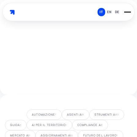
IT
EN
DE
TUTTI
AUTOMAZIONE
AGENTI AI
STRUMENTI AI
44
7
9
12
GUIDA
AI PER IL TERRITORIO
COMPLIANCE AI
8
1
1
MERCATO AI
AGGIORNAMENTI AI
FUTURO DEL LAVORO
1
3
1