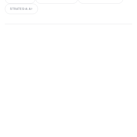
STRATEGIA AI
1
AI PER IL TERRITORIO
9 MIN
DI LETTURA
LEGGI L'ARTICOLO
29 GIUGNO 2026