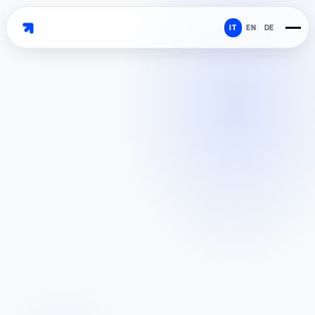
IT
EN
DE
ISCRIVIMI E MANDAMI LE RISORSE
Acconsento al trattamento della mia email per la newsletter. Ho letto la
Privacy Policy
.