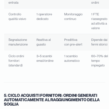
entrata
ordini
Controllo
1 operatore
Monitoraggio
1 FTE
qualità visivo
dedicato
continuo
riassegnato
ad attività a
valore
Segnalazione
Reattiva al
Predittiva
Dipende dai
manutenzione
guasto
con pre-alert
fermi storici
Ciclo ordini
3–5 scambi
1 scambio
60–70% del
fornitori
email/ordine
automatico
tempo
(standard)
impiegato
5. CICLO ACQUISTI FORNITORI: ORDINI GENERATI
AUTOMATICAMENTE AL RAGGIUNGIMENTO DELLA
SOGLIA