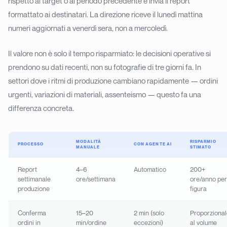
rispetto al target o al periodo precedente e invia il report
formattato ai destinatari. La direzione riceve il lunedì mattina
numeri aggiornati a venerdì sera, non a mercoledì.
Il valore non è solo il tempo risparmiato: le decisioni operative si
prendono su dati recenti, non su fotografie di tre giorni fa. In
settori dove i ritmi di produzione cambiano rapidamente — ordini
urgenti, variazioni di materiali, assenteismo — questo fa una
differenza concreta.
MODALITÀ
RISPARMIO
PROCESSO
CON AGENTE AI
MANUALE
STIMATO
Report
4–6
Automatico
200+
settimanale
ore/settimana
ore/anno per
produzione
figura
Conferma
15–20
2 min (solo
Proporzional
ordini in
min/ordine
eccezioni)
al volume