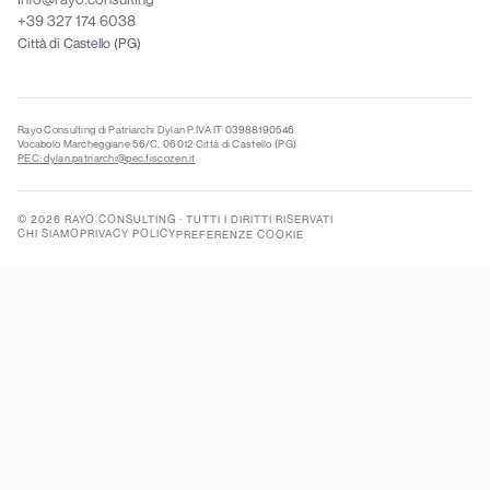
+39 327 174 6038
Città di Castello (PG)
Rayo Consulting di Patriarchi Dylan
·
P.IVA IT 03988190546
·
Vocabolo Marcheggiane 56/C, 06012 Città di Castello (PG)
·
PEC: dylan.patriarchi@pec.fiscozen.it
©
2026
RAYO CONSULTING
·
TUTTI I DIRITTI RISERVATI
CHI SIAMO
PRIVACY POLICY
PREFERENZE COOKIE