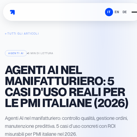
IT
EN
DE
←
TUTTI GLI ARTICOLI
AGENTI AI
8 MIN
DI LETTURA
AGENTI AI NEL
MANIFATTURIERO: 5
CASI D'USO REALI PER
LE PMI ITALIANE (2026)
Agenti AI nel manifatturiero: controllo qualità, gestione ordini,
manutenzione predittiva. 5 casi d'uso concreti con ROI
misurabili per PMI italiane nel 2026.