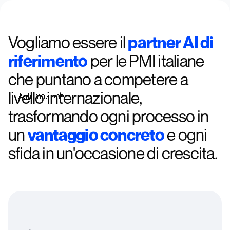
Rayo
Vogliamo essere il
partner AI di
riferimento
per le PMI italiane
che puntano a competere a
livello internazionale,
Automazione
trasformando ogni processo in
un
vantaggio concreto
e ogni
sfida in un'occasione di crescita.