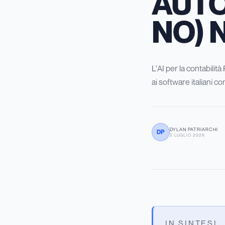
AUTO
NO) 
L'AI per la contabilit
ai software italiani con 
DYLAN PATRIARCHI
DP
2 LUGLIO 2026
IN SINTESI