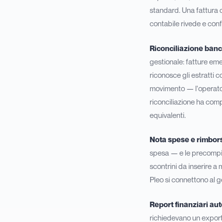
standard. Una fattura c
contabile rivede e con
Riconciliazione banc
gestionale: fatture eme
riconosce gli estratti 
movimento — l'operator
riconciliazione ha comp
equivalenti.
Nota spese e rimbors
spesa — e le precompil
scontrini da inserire a
Pleo si connettono al g
Report finanziari aut
richiedevano un export 