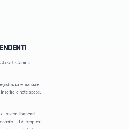
PENDENTI
 3 conti correnti
 registrazione manuale
 inserire le note spese.
i tre conti bancari
 mensile — l'AI propone