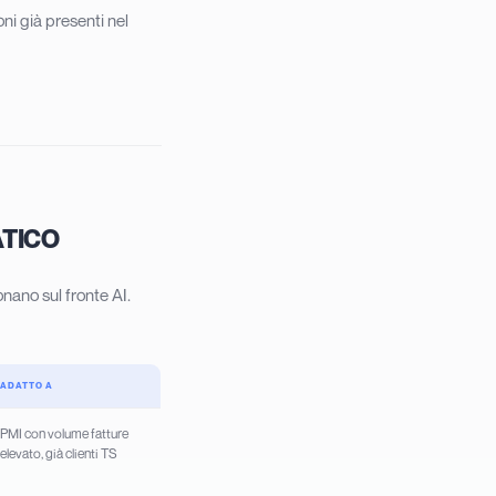
ni già presenti nel
ATICO
onano sul fronte AI.
ADATTO A
PMI con volume fatture
elevato, già clienti TS