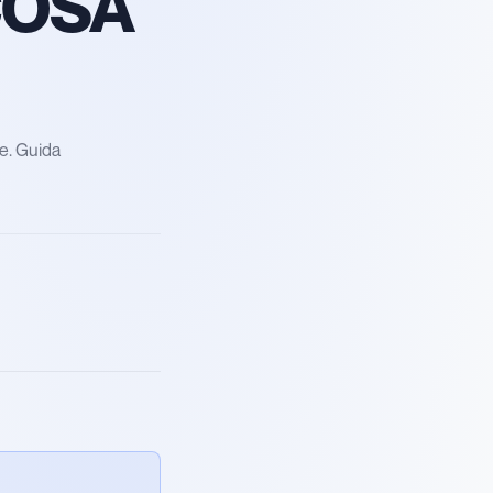
COSA
se. Guida