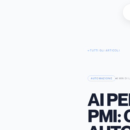
←
TUTTI GLI ARTICOLI
AUTOMAZIONE
8 MIN
DI 
AI P
PMI: