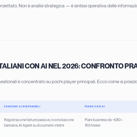
roiettato. Non è analisi strategica — è sintesi operativa delle informazio
TALIANI CON AI NEL 2026: CONFRONTO PR
 gestionali è concentrato su pochi player principali. Ecco come si posizi
FUNZIONI AI DISPONIBILI
PIANO CON AI
Registrazione fatture passive, riconciliazione
Piani business da ~€80–
bancaria, AI Agent su documenti interni
150/mese