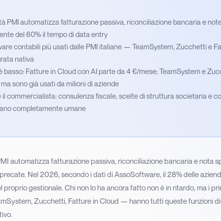
lità PMI automatizza fatturazione passiva, riconciliazione bancaria e no
te del 60% il tempo di data entry
tware contabili più usati dalle PMI italiane — TeamSystem, Zucchetti e F
grata nativa
o è basso: Fatture in Cloud con AI parte da 4 €/mese; TeamSystem e Zuc
ma sono già usati da milioni di aziende
 il commercialista: consulenza fiscale, scelte di struttura societaria e co
estano completamente umane
 PMI automatizza fatturazione passiva, riconciliazione bancaria e nota sp
sprecate. Nel 2026, secondo i dati di AssoSoftware, il 28% delle aziende
l proprio gestionale. Chi non lo ha ancora fatto non è in ritardo, ma i pr
mSystem, Zucchetti, Fatture in Cloud — hanno tutti queste funzioni di
tivo.