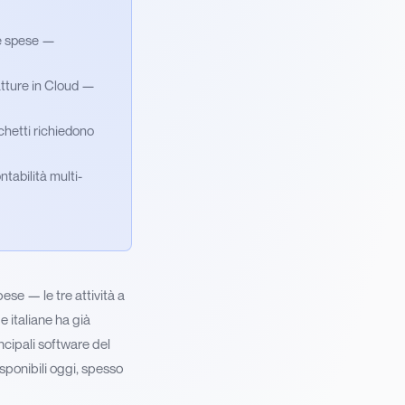
te spese —
atture in Cloud —
chetti richiedono
ntabilità multi-
ese — le tre attività a
 italiane ha già
incipali software del
sponibili oggi, spesso