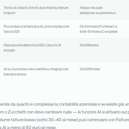
Trinity AI: Assist, Enrich, Automate su fatture
Incluso nei piani
e report
enterprise, su preventivo
Riconciliazione bancaria AI, precompilazione
Da €4/mese (Forfettari) a
fatture SDI
€49–51/mese (Complete)
Fatturazione elettronica SDI, funzioni AI
Da €99/anno
limitate
AI su riconciliazione e cashflow, integrazione
Da €28/mese
bancaria ampia
pende da quanto è complessa la contabilità aziendale e se esiste già un 
 o Zucchetti non deve cambiare nulla — le funzioni AI si attivano sul p
olume fatture basso (sotto 30–40 al mese) può cominciare con Fatture
a AI a meno di 50 euro al mese.