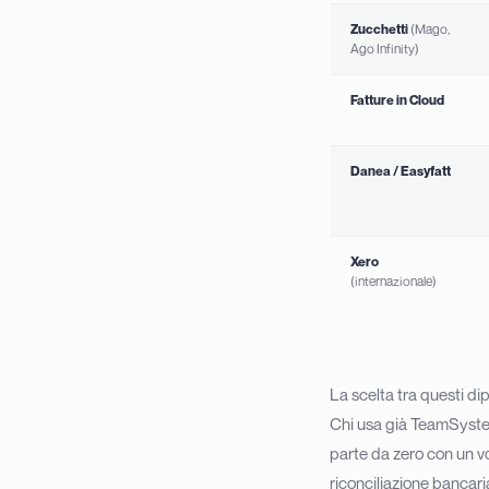
Zucchetti
(Mago,
Ago Infinity)
Fatture in Cloud
Danea / Easyfatt
Xero
(internazionale)
La scelta tra questi di
Chi usa già TeamSystem
parte da zero con un v
riconciliazione bancari