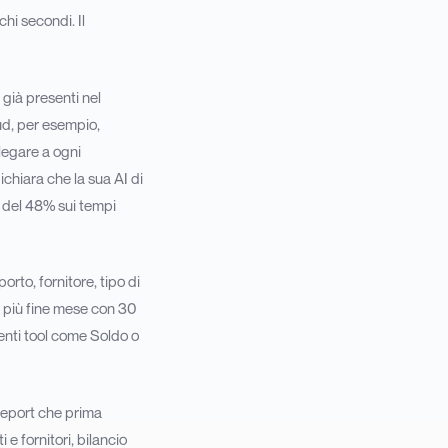
hi secondi. Il
 già presenti nel
ud, per esempio,
llegare a ogni
hiara che la sua AI di
o del 48% sui tempi
rto, fornitore, tipo di
e più fine mese con 30
menti tool come Soldo o
report che prima
e fornitori, bilancio