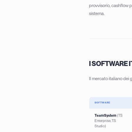
provvisorio, cashflow p
sistema.
I SOFTWARE I
Il mercato italiano dei
SOFTWARE
TeamSystem
(TS
Enterprise, TS
Studio)