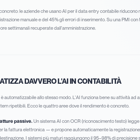
è concreto: le aziende che usano AI per il data entry contabile riduco
gistrazione manuale e del 45% gli errori di inserimento. Su una PMI con 
ore settimanali recuperate dall'amministrazione.
IZZA DAVVERO L'AI IN CONTABILITÀ
à è automatizzabile allo stesso modo. L'AI funziona bene su attività ad 
ttern ripetibili. Ecco le quattro aree dove il rendimento è concreto.
atture passive.
Un sistema AI con OCR (riconoscimento testo) legge l
r la fattura elettronica — e propone automaticamente la registrazione 
destinazione. I sistemi più maturi raggiungono il 95–98% di precisione s