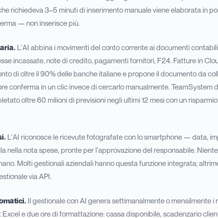
he richiedeva 3–5 minuti di inserimento manuale viene elaborata in poc
ferma — non inserisce più.
aria.
L'AI abbina i movimenti del conto corrente ai documenti contabili
sse incassate, note di credito, pagamenti fornitori, F24. Fatture in Clo
conto di oltre il 90% delle banche italiane e propone il documento da co
e conferma in un clic invece di cercarlo manualmente. TeamSystem dic
letato oltre 60 milioni di previsioni negli ultimi 12 mesi con un risparmi
i.
L'AI riconosce le ricevute fotografate con lo smartphone — data, impo
a nella nota spese, pronte per l'approvazione del responsabile. Nient
 mano. Molti gestionali aziendali hanno questa funzione integrata; altri
estionale via API.
omatici.
Il gestionale con AI genera settimanalmente o mensilmente i 
Excel e due ore di formattazione: cassa disponibile, scadenzario clienti 