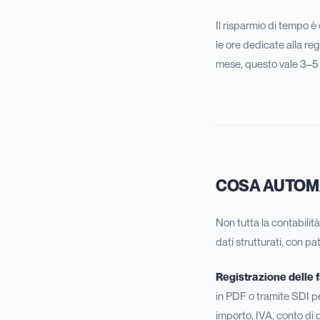
Il risparmio di tempo 
le ore dedicate alla re
mese, questo vale 3–5 
COSA AUTOMAT
Non tutta la contabilit
dati strutturati, con pa
Registrazione delle f
in PDF o tramite SDI pe
importo, IVA, conto di 