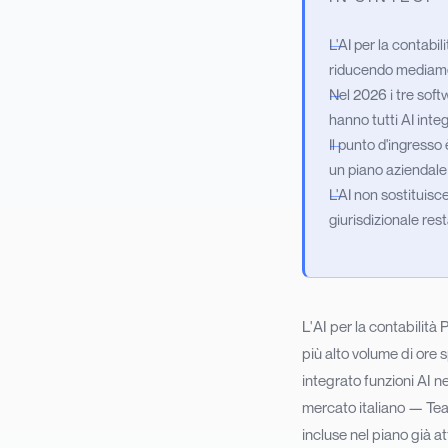
L'AI per la contabi
riducendo mediamen
Nel 2026 i tre sof
hanno tutti AI inte
Il punto d'ingress
un piano aziendale 
L'AI non sostituisce
giurisdizionale r
L'AI per la contabilità
più alto volume di ore 
integrato funzioni AI ne
mercato italiano — Tea
incluse nel piano già at