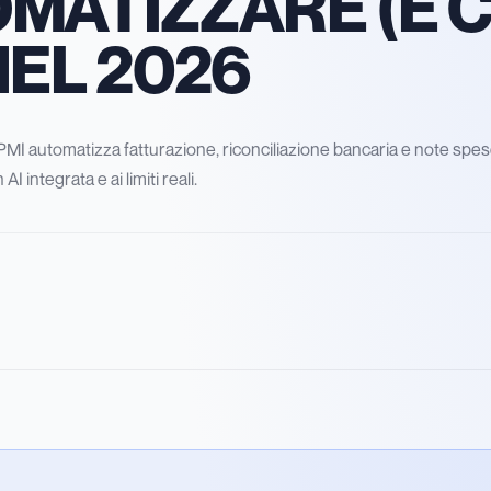
MATIZZARE (E 
NEL 2026
à PMI automatizza fatturazione, riconciliazione bancaria e note spe
AI integrata e ai limiti reali.