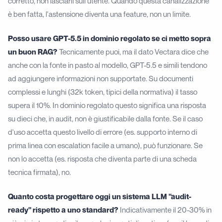
corretto, non lasciarli sull'utente. Quando questa canalizzazione
è ben fatta, l'astensione diventa una feature, non un limite.
Posso usare GPT-5.5 in dominio regolato se ci metto sopra
un buon RAG?
Tecnicamente puoi, ma il dato Vectara dice che
anche con la fonte in pasto al modello, GPT-5.5 e simili tendono
ad aggiungere informazioni non supportate. Su documenti
complessi e lunghi (32k token, tipici della normativa) il tasso
supera il 10%. In dominio regolato questo significa una risposta
su dieci che, in audit, non è giustificabile dalla fonte. Se il caso
d'uso accetta questo livello di errore (es. supporto interno di
prima linea con escalation facile a umano), può funzionare. Se
non lo accetta (es. risposta che diventa parte di una scheda
tecnica firmata), no.
Quanto costa progettare oggi un sistema LLM "audit-
ready" rispetto a uno standard?
Indicativamente il 20-30% in