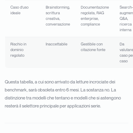
Caso d'uso
Brainstorming,
Documentazione
Search
ideale
scrittura
regolata, RAG
augmen
creativa,
enterprise,
Q&A,
conversazione
compliance
ricerca
interna
Rischio in
Inaccettabile
Gestibile con
Da
dominio
citazione fonte
valutar
regolato
caso pe
caso
Questa tabella, a cui sono arrivato da letture incrociate dei
benchmark, sarà obsoleta entro 6 mesi. La sostanza no. La
distinzione tra modelli che tentano e modelli che si astengono
resterà il selettore principale per applicazioni serie.