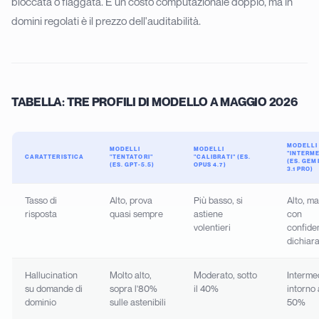
bloccata o flaggata. È un costo computazionale doppio, ma in
domini regolati è il prezzo dell'auditabilità.
TABELLA: TRE PROFILI DI MODELLO A MAGGIO 2026
MODELLI
MODELLI
MODELLI
"INTERME
CARATTERISTICA
"TENTATORI"
"CALIBRATI" (ES.
(ES. GEM
(ES. GPT-5.5)
OPUS 4.7)
3.1 PRO)
Tasso di
Alto, prova
Più basso, si
Alto, ma
risposta
quasi sempre
astiene
con
volentieri
confide
dichiar
Hallucination
Molto alto,
Moderato, sotto
Interme
su domande di
sopra l'80%
il 40%
intorno 
dominio
sulle astenibili
50%