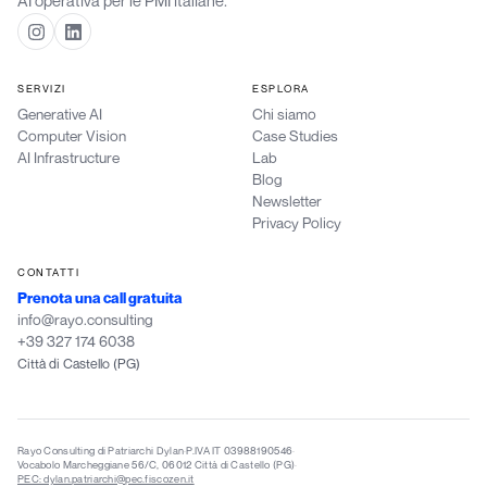
AI operativa per le PMI italiane.
SERVIZI
ESPLORA
Generative AI
Chi siamo
Computer Vision
Case Studies
AI Infrastructure
Lab
Blog
Newsletter
Privacy Policy
CONTATTI
Prenota una call gratuita
info@rayo.consulting
+39 327 174 6038
Città di Castello (PG)
Rayo Consulting di Patriarchi Dylan
·
P.IVA IT 03988190546
·
Vocabolo Marcheggiane 56/C, 06012 Città di Castello (PG)
·
PEC: dylan.patriarchi@pec.fiscozen.it