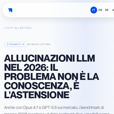
IT
EN
DE
←
TUTTI GLI ARTICOLI
STRUMENTI AI
10 MIN
DI LETTURA
ALLUCINAZIONI LLM
NEL 2026: IL
PROBLEMA NON È LA
CONOSCENZA, È
L'ASTENSIONE
Anche con Opus 4.7 e GPT-5.5 sul mercato, i benchmark di
maggio 2026 mostrano un dato controintuitivo: i modelli sanno