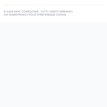
©
2026
RAYO CONSULTING
·
TUTTI I DIRITTI RISERVATI
CHI SIAMO
PRIVACY POLICY
PREFERENZE COOKIE