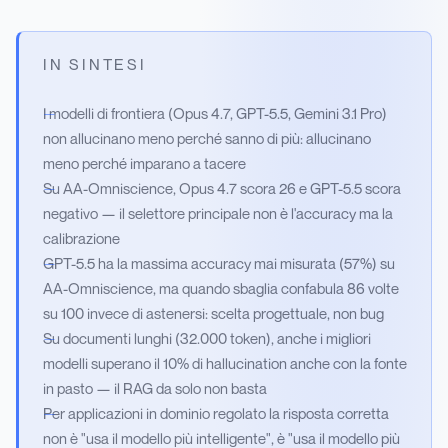
IN SINTESI
I modelli di frontiera (Opus 4.7, GPT-5.5, Gemini 3.1 Pro)
non allucinano meno perché sanno di più: allucinano
meno perché imparano a tacere
Su AA-Omniscience, Opus 4.7 scora 26 e GPT-5.5 scora
negativo — il selettore principale non è l'accuracy ma la
calibrazione
GPT-5.5 ha la massima accuracy mai misurata (57%) su
AA-Omniscience, ma quando sbaglia confabula 86 volte
su 100 invece di astenersi: scelta progettuale, non bug
Su documenti lunghi (32.000 token), anche i migliori
modelli superano il 10% di hallucination anche con la fonte
in pasto — il RAG da solo non basta
Per applicazioni in dominio regolato la risposta corretta
non è "usa il modello più intelligente", è "usa il modello più