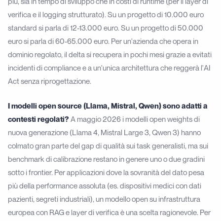
più, sia in tempo di sviluppo che in costi di runtime (per il layer di
verifica e il logging strutturato). Su un progetto di 10.000 euro
standard si parla di 12-13.000 euro. Su un progetto di 50.000
euro si parla di 60-65.000 euro. Per un'azienda che opera in
dominio regolato, il delta si recupera in pochi mesi grazie a evitati
incidenti di compliance e a un'unica architettura che reggerà l'AI
Act senza riprogettazione.
I modelli open source (Llama, Mistral, Qwen) sono adatti a
contesti regolati?
A maggio 2026 i modelli open weights di
nuova generazione (Llama 4, Mistral Large 3, Qwen 3) hanno
colmato gran parte del gap di qualità sui task generalisti, ma sui
benchmark di calibrazione restano in genere uno o due gradini
sotto i frontier. Per applicazioni dove la sovranità del dato pesa
più della performance assoluta (es. dispositivi medici con dati
pazienti, segreti industriali), un modello open su infrastruttura
europea con RAG e layer di verifica è una scelta ragionevole. Per