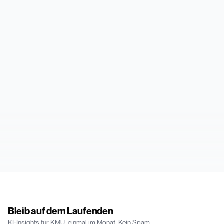
Bleib auf dem Laufenden
KI-Insights für KMU, einmal im Monat. Kein Spam.