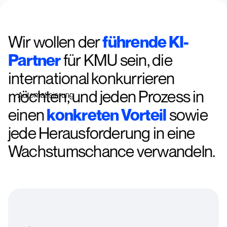
Rayo
Wir wollen der
führende KI-
Partner
für KMU sein, die
international konkurrieren
möchten, und jeden Prozess in
Automatisierung
einen
konkreten Vorteil
sowie
jede Herausforderung in eine
Wachstumschance verwandeln.