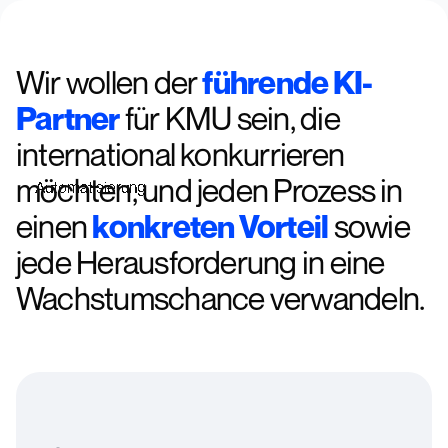
Rayo
Wir wollen der
führende KI-
Partner
für KMU sein, die
international konkurrieren
möchten, und jeden Prozess in
Automatisierung
einen
konkreten Vorteil
sowie
jede Herausforderung in eine
Wachstumschance verwandeln.