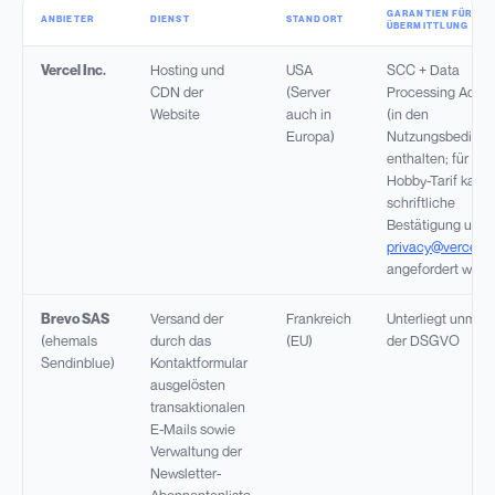
GARANTIEN FÜR DIE
ANBIETER
DIENST
STANDORT
ÜBERMITTLUNG
Vercel Inc.
Hosting und
USA
SCC + Data
CDN der
(Server
Processing Add
Website
auch in
(in den
Europa)
Nutzungsbeding
enthalten; für den
Hobby-Tarif kann 
schriftliche
Bestätigung unte
privacy@vercel.
angefordert werd
Brevo SAS
Versand der
Frankreich
Unterliegt unmitt
(ehemals
durch das
(EU)
der DSGVO
Sendinblue)
Kontaktformular
ausgelösten
transaktionalen
E-Mails sowie
Verwaltung der
Newsletter-