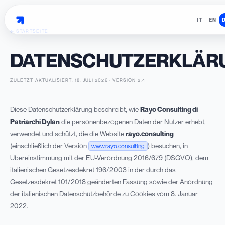
IT
EN
← STARTSEITE
DATENSCHUTZERKLÄR
ZULETZT AKTUALISIERT:
18. JULI 2026
·
VERSION
2.4
Diese Datenschutzerklärung beschreibt, wie
Rayo Consulting di
Patriarchi Dylan
die personenbezogenen Daten der Nutzer erhebt,
verwendet und schützt, die die Website
rayo.consulting
(einschließlich der Version
) besuchen, in
www.rayo.consulting
Übereinstimmung mit der EU-Verordnung 2016/679 (DSGVO), dem
italienischen Gesetzesdekret 196/2003 in der durch das
Gesetzesdekret 101/2018 geänderten Fassung sowie der Anordnung
der italienischen Datenschutzbehörde zu Cookies vom 8. Januar
2022.