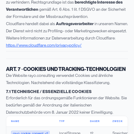
zu verhindern. Rechtsgrundlage ist das
berechtigte Interesse des
Verantwortlichen
gemäß Art. 6 Abs. 1 lit. f DSGVO an der Sicherheit
der Formulare und der Missbrauchsprävention.
Cloudflare handelt dabei als
Auftragsverarbeiter
in unserem Namen.
Der Dienst wird nicht zu Profiling- oder Marketingzwecken eingesetzt.
Weitere Informationen zur Datenverarbeitung durch Cloudflare:
https://www.cloudflare.com/privacypolicy/
ART. 7 · COOKIES UND TRACKING-TECHNOLOGIEN
Die Website rayo.consulting verwendet Cookies und ähnliche
Technologien. Nachstehend die vollständige Klassifizierung.
7.1 TECHNISCHE / ESSENZIELLE COOKIES
Erforderlich für das ordnungsgemäße Funktionieren der Website. Sie
bedürfen gemäß der Anordnung der italienischen
Datenschutzbehörde vom 8. Januar 2022 keiner Einwilligung.
NAME
TYP
DAUER
ZWECK
localStorage
12
Speichert di
rayo_cookie_consent_v2