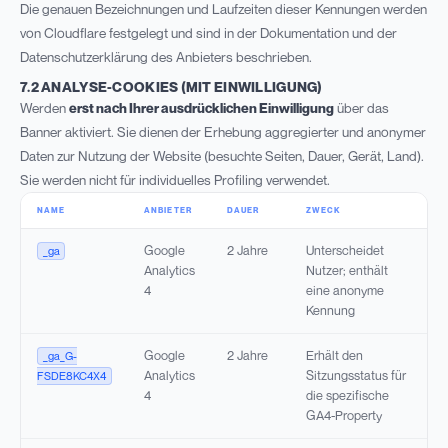
Die genauen Bezeichnungen und Laufzeiten dieser Kennungen werden
von Cloudflare festgelegt und sind in der Dokumentation und der
Datenschutzerklärung des Anbieters beschrieben.
7.2 ANALYSE-COOKIES (MIT EINWILLIGUNG)
Werden
erst nach Ihrer ausdrücklichen Einwilligung
über das
Banner aktiviert. Sie dienen der Erhebung aggregierter und anonymer
Daten zur Nutzung der Website (besuchte Seiten, Dauer, Gerät, Land).
Sie werden nicht für individuelles Profiling verwendet.
NAME
ANBIETER
DAUER
ZWECK
Google
2 Jahre
Unterscheidet
_ga
Analytics
Nutzer; enthält
4
eine anonyme
Kennung
Google
2 Jahre
Erhält den
_ga_G-
Analytics
Sitzungsstatus für
FSDE8KC4X4
4
die spezifische
GA4-Property