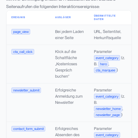
Seitenaufrufen die folgenden Interaktionsereignisse:
ÜBERMITTELTE
EREIGNIS
AUSLÖSER
DATEN
Bei jedem Laden
URL, Seitentitel,
page_view
einer Seite
Herkunftsquelle
Klick auf die
Parameter
cta_call_click
Schaltfläche
(z.
event_category
„Kostenloses
B.
,
hero
Gespräch
)
cta_marquee
buchen"
Erfolgreiche
Parameter
newsletter_submit
Anmeldung zum
(z.
event_category
Newsletter
B.
,
newsletter_home
)
newsletter_page
Erfolgreiches
Parameter
contact_form_submit
Absenden des
event_category