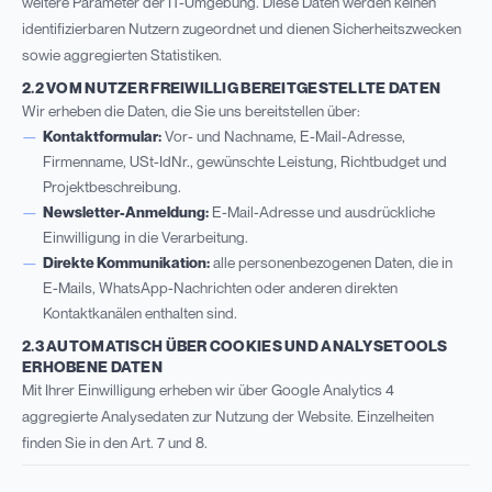
weitere Parameter der IT-Umgebung. Diese Daten werden keinen
identifizierbaren Nutzern zugeordnet und dienen Sicherheitszwecken
sowie aggregierten Statistiken.
2.2 VOM NUTZER FREIWILLIG BEREITGESTELLTE DATEN
Wir erheben die Daten, die Sie uns bereitstellen über:
Kontaktformular:
Vor- und Nachname, E-Mail-Adresse,
Firmenname, USt-IdNr., gewünschte Leistung, Richtbudget und
Projektbeschreibung.
Newsletter-Anmeldung:
E-Mail-Adresse und ausdrückliche
Einwilligung in die Verarbeitung.
Direkte Kommunikation:
alle personenbezogenen Daten, die in
E-Mails, WhatsApp-Nachrichten oder anderen direkten
Kontaktkanälen enthalten sind.
2.3 AUTOMATISCH ÜBER COOKIES UND ANALYSETOOLS
ERHOBENE DATEN
Mit Ihrer Einwilligung erheben wir über Google Analytics 4
aggregierte Analysedaten zur Nutzung der Website. Einzelheiten
finden Sie in den Art. 7 und 8.