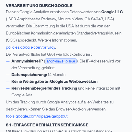
VERARBEITUNG DURCH GOOGLE
Die von Google Analytics erhobenen Daten werden von
Google LLC
(1600 Amphitheatre Parkway, Mountain View, CA 94043, USA)
verarbeitet. Die Übermittlung in die USA ist durch die von der
Europäischen Kommission genehmigten Standardvertragsklauseln
(SCC) abgedeckt. Weitere Informationen:
policies.google.com/privacy
.
Der Verantwortliche hat GA4 wie folgt konfiguriert:
Anonymisierte IP
(
): Die IP-Adresse wird vor
anonymize_ip: true
der Verarbeitung gekürzt.
Datenspeicherung:
14 Monate.
Keine Weitergabe an Google zu Werbezwecken
.
Kein seitenübergreifendes Tracking
und keine Integration mit
Google Ads.
Um das Tracking durch Google Analytics auf allen Websites zu
deaktivieren, können Sie das Browser-Add-on verwenden:
tools.google.com/dlpage/gaoptout
.
8.1 · ERFASSTE VERHALTENSEREIGNISSE
Mit Ihrer Einwilligung erfasst GA4 zusätzlich zu den Standard-