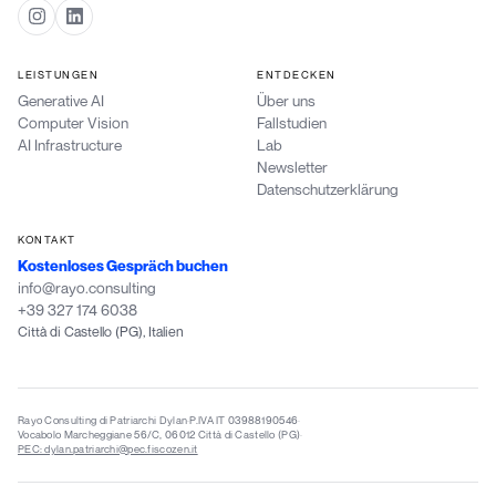
LEISTUNGEN
ENTDECKEN
Generative AI
Über uns
Computer Vision
Fallstudien
AI Infrastructure
Lab
Newsletter
Datenschutzerklärung
KONTAKT
Kostenloses Gespräch buchen
info@rayo.consulting
+39 327 174 6038
Città di Castello (PG), Italien
Rayo Consulting di Patriarchi Dylan
·
P.IVA IT 03988190546
·
Vocabolo Marcheggiane 56/C, 06012 Città di Castello (PG)
·
PEC: dylan.patriarchi@pec.fiscozen.it