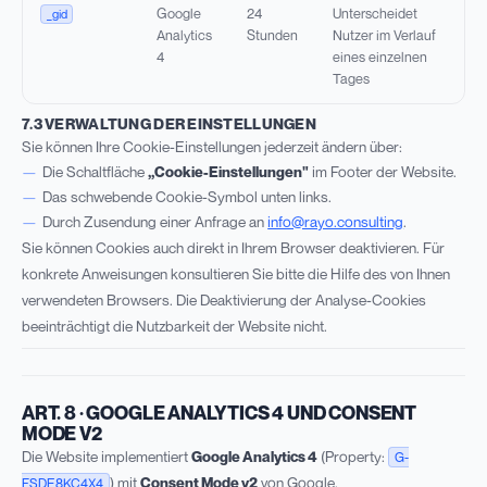
Google
24
Unterscheidet
_gid
Analytics
Stunden
Nutzer im Verlauf
4
eines einzelnen
Tages
7.3 VERWALTUNG DER EINSTELLUNGEN
Sie können Ihre Cookie-Einstellungen jederzeit ändern über:
Die Schaltfläche
„Cookie-Einstellungen"
im Footer der Website.
Das schwebende Cookie-Symbol unten links.
Durch Zusendung einer Anfrage an
info@rayo.consulting
.
Sie können Cookies auch direkt in Ihrem Browser deaktivieren. Für
konkrete Anweisungen konsultieren Sie bitte die Hilfe des von Ihnen
verwendeten Browsers. Die Deaktivierung der Analyse-Cookies
beeinträchtigt die Nutzbarkeit der Website nicht.
ART. 8 · GOOGLE ANALYTICS 4 UND CONSENT
MODE V2
Die Website implementiert
Google Analytics 4
(Property:
G-
) mit
Consent Mode v2
von Google.
FSDE8KC4X4