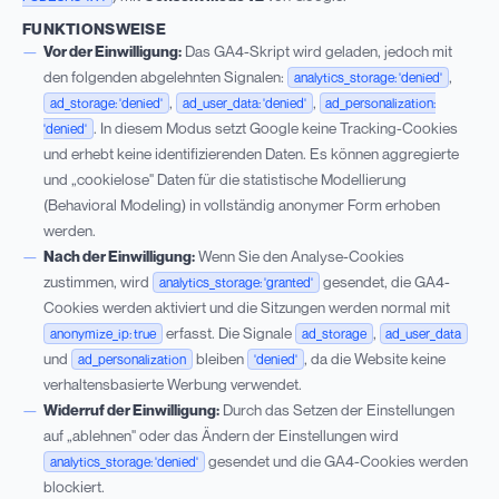
FUNKTIONSWEISE
Vor der Einwilligung:
Das GA4-Skript wird geladen, jedoch mit
den folgenden abgelehnten Signalen:
,
analytics_storage: 'denied'
,
,
ad_storage: 'denied'
ad_user_data: 'denied'
ad_personalization:
. In diesem Modus setzt Google keine Tracking-Cookies
'denied'
und erhebt keine identifizierenden Daten. Es können aggregierte
und „cookielose" Daten für die statistische Modellierung
(Behavioral Modeling) in vollständig anonymer Form erhoben
werden.
Nach der Einwilligung:
Wenn Sie den Analyse-Cookies
zustimmen, wird
gesendet, die GA4-
analytics_storage: 'granted'
Cookies werden aktiviert und die Sitzungen werden normal mit
erfasst. Die Signale
,
anonymize_ip: true
ad_storage
ad_user_data
und
bleiben
, da die Website keine
ad_personalization
'denied'
verhaltensbasierte Werbung verwendet.
Widerruf der Einwilligung:
Durch das Setzen der Einstellungen
auf „ablehnen" oder das Ändern der Einstellungen wird
gesendet und die GA4-Cookies werden
analytics_storage: 'denied'
blockiert.