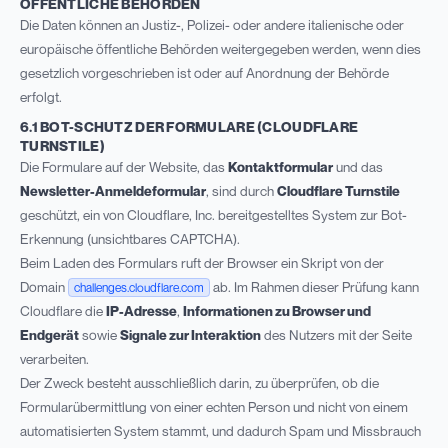
ÖFFENTLICHE BEHÖRDEN
Die Daten können an Justiz-, Polizei- oder andere italienische oder
europäische öffentliche Behörden weitergegeben werden, wenn dies
gesetzlich vorgeschrieben ist oder auf Anordnung der Behörde
erfolgt.
6.1 BOT-SCHUTZ DER FORMULARE (CLOUDFLARE
TURNSTILE)
Die Formulare auf der Website, das
Kontaktformular
und das
Newsletter-Anmeldeformular
, sind durch
Cloudflare Turnstile
geschützt, ein von Cloudflare, Inc. bereitgestelltes System zur Bot-
Erkennung (unsichtbares CAPTCHA).
Beim Laden des Formulars ruft der Browser ein Skript von der
Domain
ab. Im Rahmen dieser Prüfung kann
challenges.cloudflare.com
Cloudflare die
IP-Adresse
,
Informationen zu Browser und
Endgerät
sowie
Signale zur Interaktion
des Nutzers mit der Seite
verarbeiten.
Der Zweck besteht ausschließlich darin, zu überprüfen, ob die
Formularübermittlung von einer echten Person und nicht von einem
automatisierten System stammt, und dadurch Spam und Missbrauch