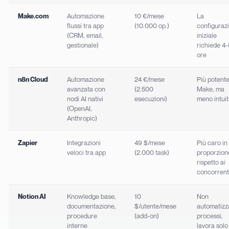
Make.com
Automazione
10 €/mese
La
flussi tra app
(10.000 op.)
configuraz
(CRM, email,
iniziale
gestionale)
richiede 4-
ore
n8n Cloud
Automazione
24 €/mese
Più potente
avanzata con
(2.500
Make, ma
nodi AI nativi
esecuzioni)
meno intuit
(OpenAI,
Anthropic)
Zapier
Integrazioni
49 $/mese
Più caro in
veloci tra app
(2.000 task)
proporzion
rispetto ai
concorrent
Notion AI
Knowledge base,
10
Non
documentazione,
$/utente/mese
automatizz
procedure
(add-on)
processi,
interne
lavora solo