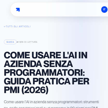
IT
←
TUTTI GLI ARTICOLI
GUIDA
8 MIN
DI LETTURA
COME USARE L'AI IN
AZIENDA SENZA
PROGRAMMATORI:
GUIDA PRATICA PER
PMI (2026)
Come usare l'AI in azienda senza programmatori: strumenti
no-code con prezzi reali e un percorso in 90 giorni per PMI