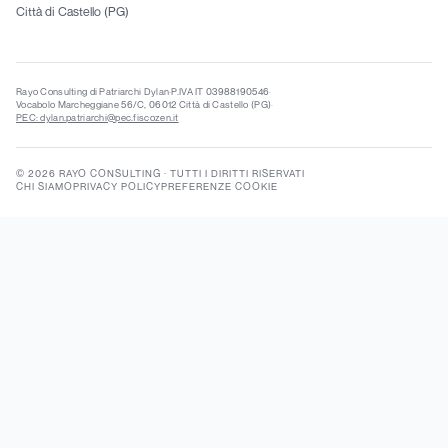
Città di Castello (PG)
Rayo Consulting di Patriarchi Dylan
·
P.IVA IT 03988190546
·
Vocabolo Marcheggiane 56/C, 06012 Città di Castello (PG)
·
PEC: dylan.patriarchi@pec.fiscozen.it
©
2026
RAYO CONSULTING
·
TUTTI I DIRITTI RISERVATI
CHI SIAMO
PRIVACY POLICY
PREFERENZE COOKIE