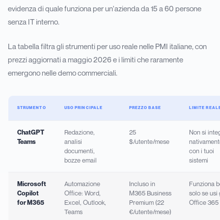
evidenza di quale funziona per un'azienda da 15 a 60 persone
senza IT interno.
La tabella filtra gli strumenti per uso reale nelle PMI italiane, con
prezzi aggiornati a maggio 2026 e i limiti che raramente
emergono nelle demo commerciali.
STRUMENTO
USO PRINCIPALE
PREZZO BASE
LIMITE REAL
ChatGPT
Redazione,
25
Non si inte
Teams
analisi
$/utente/mese
nativament
documenti,
con i tuoi
bozze email
sistemi
Microsoft
Automazione
Incluso in
Funziona 
Copilot
Office: Word,
M365 Business
solo se usi 
for M365
Excel, Outlook,
Premium (22
Office 365
Teams
€/utente/mese)