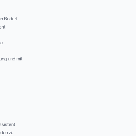
en Bedarf
ent
ie
tung und mit
ssistent
nden zu