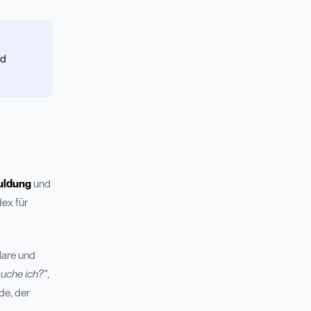
nd
uldung
und
dex für
lare und
uche ich?"
,
de, der