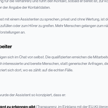
g für die Verfahren) und führt den Kontakt, sobald er bereit ist, zur 
r der Angabe der Kontaktdaten.
 mit einem Assistenten zu sprechen, privat und ohne Wertung, ist d
uszufüllen oder zum Hörer zu greifen. Mehr Menschen gelangen zum n
Vorstellungen an.
rbeiter
n sich im Chat von selbst. Die qualifizierten erreichen die Mitarbeit
h interessierte und bereite Menschen, statt generischer Anfragen, d
iert sich dort, wo es zählt: auf die echten Fälle.
wurde der Assistent so konzipiert, dass er:
stent zu erkennen gibt
(Transparenz, im Einklang mit der EU-KI-Vero