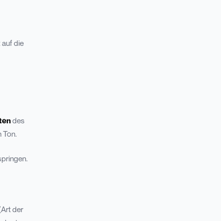
 auf die
lten
des
n Ton.
springen.
(Art der