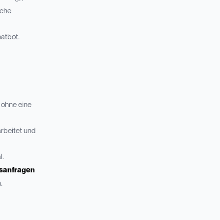
iche
hatbot.
 ohne eine
rbeitet und
l.
sanfragen
.