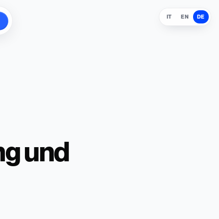
IT
EN
DE
ng und