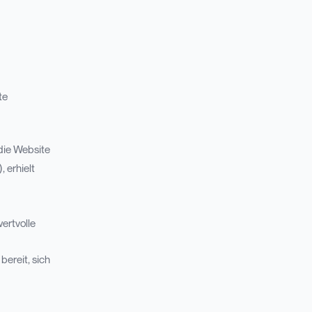
te
die Website
 erhielt
ertvolle
bereit, sich