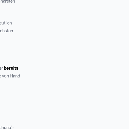
konkreten
eutlich
ächsten
er
bereits
ie von Hand
rdnung);