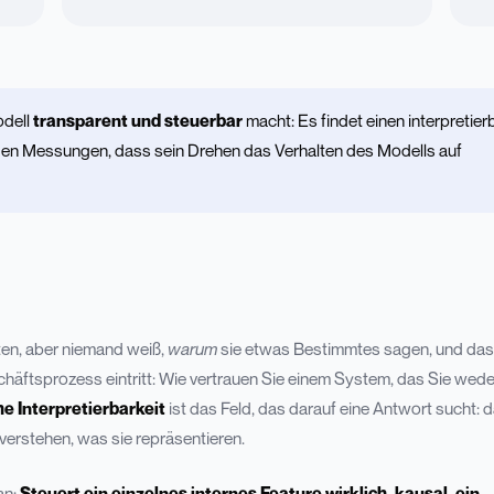
odell
transparent und steuerbar
macht: Es findet einen interpretier
ngen Messungen, dass sein Drehen das Verhalten des Modells auf
ten, aber niemand weiß,
warum
sie etwas Bestimmtes sagen, und das 
chäftsprozess eintritt: Wie vertrauen Sie einem System, das Sie wede
e Interpretierbarkeit
ist das Feld, das darauf eine Antwort sucht: 
 verstehen, was sie repräsentieren.
an:
Steuert ein einzelnes internes Feature wirklich, kausal, ein