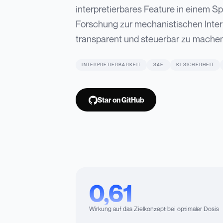
interpretierbares Feature in einem S
Forschung zur mechanistischen Interpr
transparent und steuerbar zu machen 
INTERPRETIERBARKEIT
SAE
KI-SICHERHEIT
Star on GitHub
0,61
Wirkung auf das Zielkonzept bei optimaler Dosis