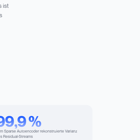
 ist
s
99,9 %
m Sparse Autoencoder rekonstruierte Varianz
s Residual-Streams