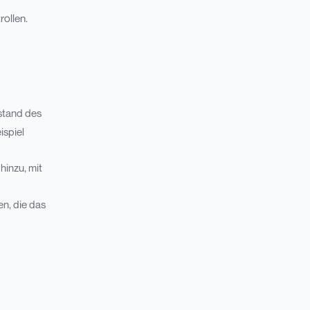
ollen.
ustand des
ispiel
hinzu, mit
en, die das