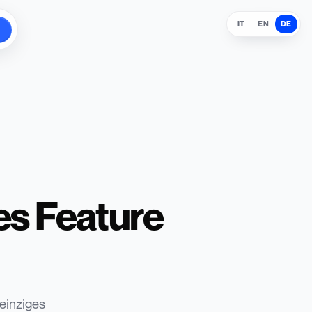
IT
EN
DE
ges Feature
 einziges