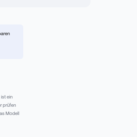
baren
ist ein
r prüfen
das Modell