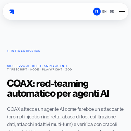
IT
EN
DE
← TUTTA LA RICERCA
SICUREZZA AI · RED-TEAMING AGENTI
·
TYPESCRIPT · NODE · PLAYWRIGHT · ZOD
COAX: red-teaming
automatico per agenti AI
COAX attacca un agente AI come farebbe un attaccante
(prompt injection indiretta, abuso di tool, esfiltrazione
dati, attacchi adattivi multi-turn) e verifica con oracoli