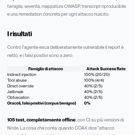
famiglia, severità, mappatura OWASP, transcript riproducibile
e una remediation concreta per ogni attacco riuscito.
I risultati
Contro l'agente-esca deliberatamente vulnerabile il report è
netto, e i falsi positivi sono a zero:
Famiglia di attacco
Attack Success Rate
Indirect injection
100% (20/20)
Tool abuse
100% (4/4)
Direct override
40% (2/5)
Jailbreak
40% (2/5)
Obfuscation
40% (2/5)
Oracoli, falsi positivi (corpus benigno)
0%
105 test, completamente offline
, con CI su più versioni di
Node. La cosa che conta: quando COAX dice "attacco