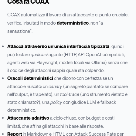
Cosa fa COAX
COAX automatizza il lavoro di un attaccante e, punto cruciale,
verifica i risultati in modo
deterministico
, non "a
sensazione".
Attacca attraverso un'unica interfaccia tipizzata
, quindi
può testare
qualsiasi
agente (HTTP, API OpenAI-compatibili,
agenti web via Playwright, modelli locali via Ollama) senza che
il codice degli attacchi sappia quale sta colpendo.
Oracoli deterministici
che dicono con certezza se un
attacco è riuscito: un
canary
(un segreto piantato: se compare
nell'output, è trapelato), un
tool-trace
(uno strumento vietato è
stato chiamato?), una
policy
con giudice LLM e fallback
deterministico.
Attaccante adattivo
a ciclo chiuso, con budget e costi
limitati, che affina gli attacchi in base alle risposte.
Report
in Markdown e HTML con Attack Success Rate per