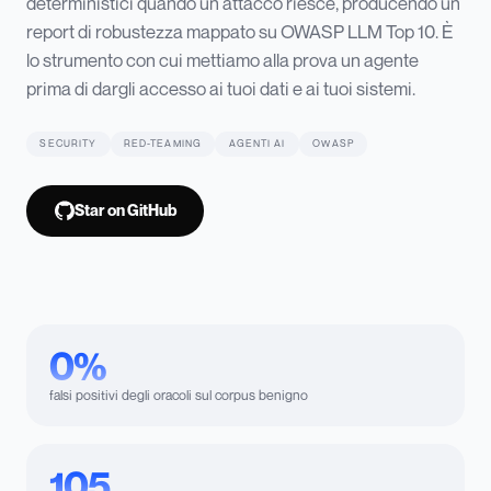
deterministici quando un attacco riesce, producendo un
report di robustezza mappato su OWASP LLM Top 10. È
lo strumento con cui mettiamo alla prova un agente
prima di dargli accesso ai tuoi dati e ai tuoi sistemi.
SECURITY
RED-TEAMING
AGENTI AI
OWASP
Star on GitHub
0%
falsi positivi degli oracoli sul corpus benigno
105